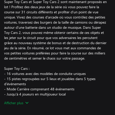
Super Toy Cars et Super Toy Cars 2 sont maintenant proposés en
lot ! Profitez des deux jeux de la série où vous pouvez faire la
course sur 31 circuits différents et profiter d'un point de vue
unique. Vivez des courses d'arcade où vous contrôlez des petites
voitures, traversez des burgers de la taille de camions ou dérapez
autour d'une batterie dans un studio de musique. Dans Super
Toy Cars 2, vous pouvez même obtenir certains de ces objets et
les jeter sur le circuit pour que vos adversaires les percutent
grâce au nouveau système de bonus et de destruction du dernier
jeu de la série. En résumé, ce lot vous met aux commandes de
vos petites voitures préférées pour faire la course sur des milliers
de centimètres et semer le chaos sur votre passage.
Super Toy Cars :
- 16 voitures avec des modèles de conduite uniques
- 15 pistes regroupées sur 5 lieux et jouables dans 5 types
d'événements
- Mode Carrière comprenant 48 événements
- Jusqu'à 4 joueurs en multijoueur local
Afficher plus
Super Toy Cars 2 :
- 20 voitures réparties dans 5 classes de véhicules
- 16 circuits