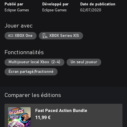
Publié par
Développé par
Date de publication
- Mode Carrière où vous pouvez débloquer de nombreuses
Eclipse Games
Eclipse Games
02/07/2020
couleurs pour vos voitures
- Jusqu'à 2 joueurs en multijoueur local
- Bande sonore de haute qualité
Jouer avec
XBOX One
XBOX Series X|S
Fonctionnalités
Multijoueur local Xbox (2-4)
Un seul joueur
Écran partagé/fractionné
Comparer les éditions
Fast Paced Action Bundle
11,99 €