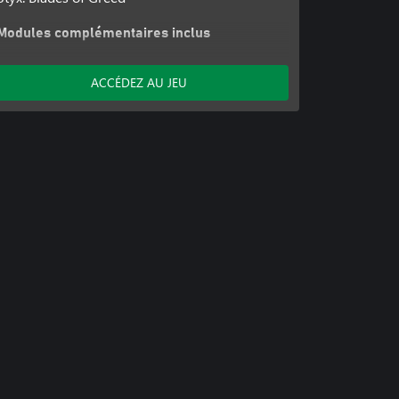
Modules complémentaires inclus
Set D'Akenash
Styx: Blades of Greed - Greedy Skin Pack
ACCÉDEZ AU JEU
Styx: Blades of Greed - Legacy Skin Pack
Styx: Blades of Greed - Weapon Pack
Styx: Blades of Greed - Starter Pack