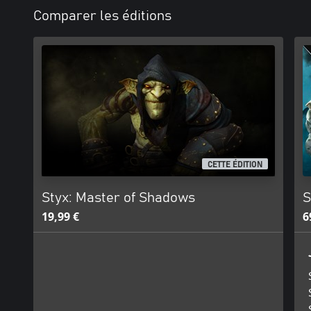
Comparer les éditions
CETTE ÉDITION
Styx: Master of Shadows
S
19,99 €
6