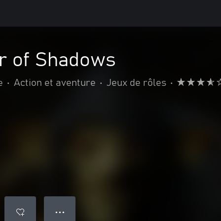
er of Shadows
e
•
Action et aventure
•
Jeux de rôles
•
● ● ●