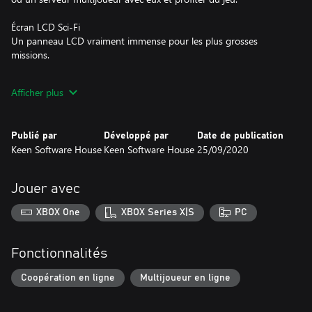
Écran LCD Sci-Fi
Un panneau LCD vraiment immense pour les plus grosses
missions.
Afficher plus
Tubes néon
Tubes néon entièrement personnalisables.
Publié par
Développé par
Date de publication
Keen Software House
Keen Software House
25/09/2020
Propulseurs ioniques Sci-Fi
Propulseur ionique Sci-Fi amélioré et flamme de propulseur.
Jouer avec
Propulseurs atmosphériques Sci-Fi
XBOX One
XBOX Series X|S
PC
Propulseurs atmosphériques Sci-Fi améliorés.
Fonctionnalités
Mur intérieur Sci-Fi
Donnez à vos constructions une toute nouvelle impression de
Coopération en ligne
Multijoueur en ligne
science-fiction.