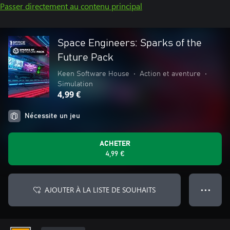
Passer directement au contenu principal
Space Engineers: Sparks of the
Future Pack
Keen Software House
•
Action et aventure
•
Simulation
4,99 €
Nécessite un jeu
ACHETER
4,99 €
AJOUTER À LA LISTE DE SOUHAITS
● ● ●