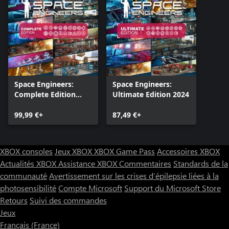
Skin d'armure Sci-Fi
Mettez à jour vos constructions avec un nouveau skin Sci-Fi !
2 skins d'armure néon
La grille n'a jamais été aussi belle.
8 nouvelles emotes de personnages
Space Engineers:
Space Engineers:
« Peu importe », « Crier », « Charge », « Danse Disco 1 », « Danse
Complete Edition
Ultimate Edition 2024
Disco 2 », « Regarder autour de soi », « S'étirer », « Viens ici
2025
bébé ! »
99,99 €+
87,49 €+
XBOX consoles
Jeux XBOX
XBOX Game Pass
Accessoires XBOX
Actualités XBOX
Assistance XBOX
Commentaires
Standards de la
communauté
Avertissement sur les crises d’épilepsie liées à la
photosensibilité
Compte Microsoft
Support du Microsoft Store
Retours
Suivi des commandes
Jeux
Français (France)