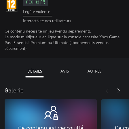
PEGI 12
Légère violence
Interactivité des utilisateurs
Ce contenu nécessite un jeu (vendu séparément).
Le mode multijoueur en ligne sur la console nécessite Xbox Game
Pass Essential, Premium ou Ultimate (abonnements vendus
séparément).
DÉTAILS
AVIS
AUTRES
Galerie
Ce contenu est verrouillé
Ce co