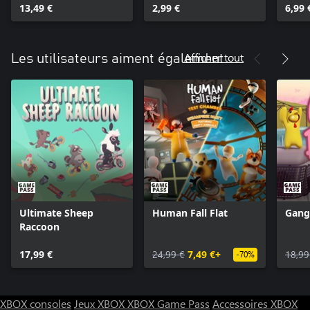
13,49 €
2,99 €
6,99 
Afficher tout
Les utilisateurs aiment également
Ultimate Sheep
Human Fall Flat
Gang
Raccoon
17,99 €
24,99 €
7,49 €+
18,99
-70%
XBOX consoles
Jeux XBOX
XBOX Game Pass
Accessoires XBOX