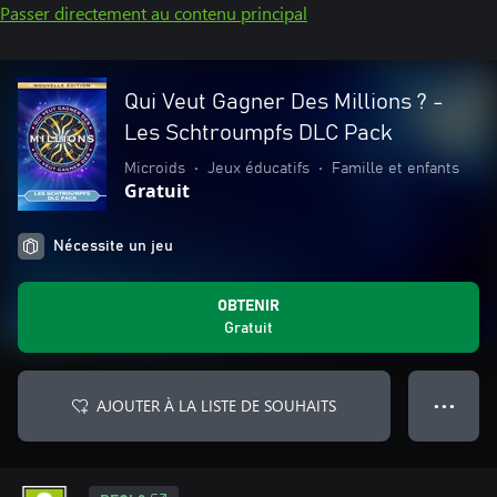
Passer directement au contenu principal
Qui Veut Gagner Des Millions ? -
Les Schtroumpfs DLC Pack
Microids
•
Jeux éducatifs
•
Famille et enfants
Gratuit
Nécessite un jeu
OBTENIR
Gratuit
AJOUTER À LA LISTE DE SOUHAITS
● ● ●