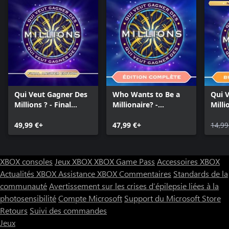
Qui Veut Gagner Des
Who Wants to Be a
Qui 
Millions ? - Final
Millionaire? -
Milli
Answer Edition
Complete Edition
Cult
49,99 €+
47,99 €+
14,99
XBOX consoles
Jeux XBOX
XBOX Game Pass
Accessoires XBOX
Actualités XBOX
Assistance XBOX
Commentaires
Standards de la
communauté
Avertissement sur les crises d’épilepsie liées à la
photosensibilité
Compte Microsoft
Support du Microsoft Store
Retours
Suivi des commandes
Jeux