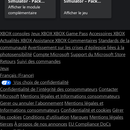
Simulator - Pack
Simulator – Pack
Satisfying Specials
Afficher le module
Ultimate Satisfaction
complémentaire
Afficher le jeu
XBOX consoles
Jeux XBOX
XBOX Game Pass
Accessoires XBOX
Actualités XBOX
Assistance XBOX
Commentaires
Standards de la
communauté
Avertissement sur les crises d’épilepsie liées à la
photosensibilité
Compte Microsoft
Support du Microsoft Store
Retours
Suivi des commandes
Jeux
Français (France)
Vos choix de confidentialité
Confidentialité de l’intégrité des consommateurs
Contacter
Microsoft
Mentions légales et Informations consommateurs
Gerer ou annuler l’abonnement
Mentions légales et
Informations consommateurs
Confidentialité et cookies
Gérer
les cookies
Conditions d'utilisation
Marques
Mentions légales
tierces
À propos de nos annonces
EU Compliance DoCs