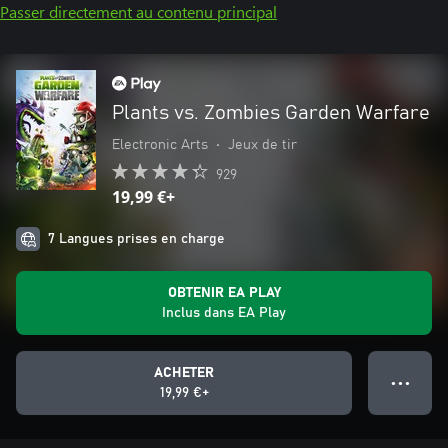
Passer directement au contenu principal
Plants vs. Zombies Garden Warfare
Electronic Arts
•
Jeux de tir
929
19,99 €+
7 Langues prises en charge
OBTENIR EA PLAY
Inclus dans EA Play
ACHETER
● ● ●
19,99 €+