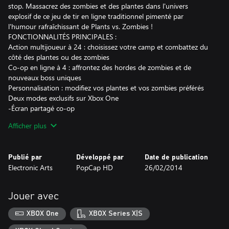
stop. Massacrez des zombies et des plantes dans l'univers
explosif de ce jeu de tir en ligne traditionnel pimenté par
l'humour rafraîchissant de Plants vs. Zombies !
FONCTIONNALITÉS PRINCIPALES :
Action multijoueur à 24 : choisissez votre camp et combattez du
côté des plantes ou des zombies
Co-op en ligne à 4 : affrontez des hordes de zombies et de
nouveaux boss uniques
Personnalisation : modifiez vos plantes et vos zombies préférés
Deux modes exclusifs sur Xbox One
-Écran partagé co-op
-Fonctionnalités SmartGlass et Kinect du mode Boss
Afficher plus
Publié par
Développé par
Date de publication
Electronic Arts
PopCap HD
26/02/2014
Jouer avec
XBOX One
XBOX Series X|S