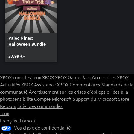
Paleo Pines:
Halloween Bundle
37,99 €+
XBOX consoles
Jeux XBOX
XBOX Game Pass
Accessoires XBOX
Actualités XBOX
Assistance XBOX
Commentaires
Standards de la
communauté
Avertissement sur les crises d’épilepsie liées à la
photosensibilité
Compte Microsoft
Support du Microsoft Store
Retours
Suivi des commandes
Jeux
Français (France)
Vos choix de confidentialité