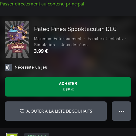
Passer directement au contenu principal
Paleo Pines Spooktacular DLC
Maximum Entertainment
•
Famille et enfants
•
Simulation
•
Jeux de rôles
3,99 €
Nécessite un jeu
ACHETER
3,99 €
AJOUTER À LA LISTE DE SOUHAITS
● ● ●