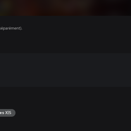
séparément).
es X|S