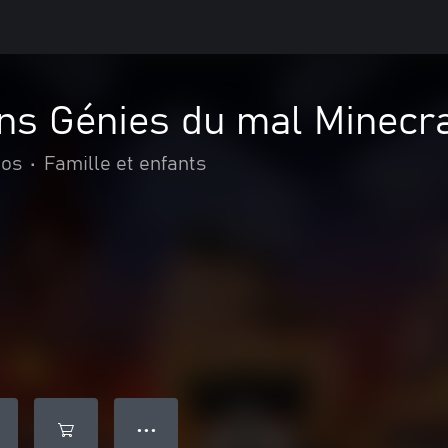
ns Génies du mal Minecra
ios
•
Famille et enfants
● ● ●