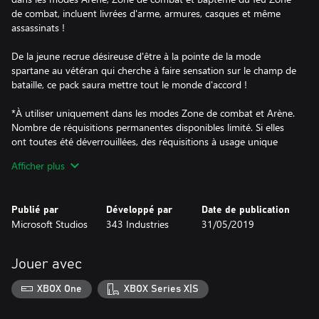
de combat, incluent livrées d'arme, armures, casques et même
assassinats !
De la jeune recrue désireuse d'être à la pointe de la mode
spartane au vétéran qui cherche à faire sensation sur le champ de
bataille, ce pack saura mettre tout le monde d'accord !
*À utiliser uniquement dans les modes Zone de combat et Arène.
Nombre de réquisitions permanentes disponibles limité. Si elles
ont toutes été déverrouillées, des réquisitions à usage unique
supplémentaires seront ajoutées. Accès Internet haut débit requis
Afficher plus
(des frais de connexion s'appliquent). Jeu Halo 5: Guardians et
Abonnement Xbox Live Gold (vendu séparément) requis.
Publié par
Développé par
Date de publication
Microsoft Studios
343 Industries
31/05/2019
Jouer avec
XBOX One
XBOX Series X|S