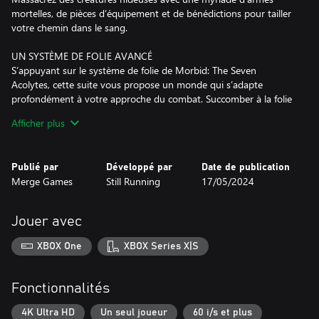
mortelles, de pièces d’équipement et de bénédictions pour tailler
votre chemin dans le sang.
UN SYSTÈME DE FOLIE AVANCÉ
S’appuyant sur le système de folie de Morbid: The Seven
Acolytes, cette suite vous propose un monde qui s’adapte
profondément à votre approche du combat. Succomber à la folie
peut en effet vous octroyer de grands pouvoirs, au prix d’un
Afficher plus
risque croissant qui altère votre perception du monde de manière
dynamique.
Publié par
Développé par
Date de publication
EXPLOREZ DES TERRES PERSÉCUTÉES
Merge Games
Still Running
17/05/2024
Frayez-vous un chemin au travers des cinq mondes de Lords of
Ire ; des royaumes d’horreur peuplés par cinq factions uniques
avec des montagnes enneigées, des cités en pleine déliquescence
Jouer avec
et plus encore. Remplissez votre devoir pour débarrasser ces
terres du mal qui l’afflige.
XBOX One
XBOX Series X|S
COMBATTEZ DES HORREURS COSMIQUES
Défiez des ennemis à glacer le sang, chassez des bêtes
Fonctionnalités
redoutables et mesurez-vous aux terribles Seigneurs de la Rage.
Plus de sang, plus de tripes et toujours plus de Morbid.
4K Ultra HD
Un seul joueur
60 i/s et plus