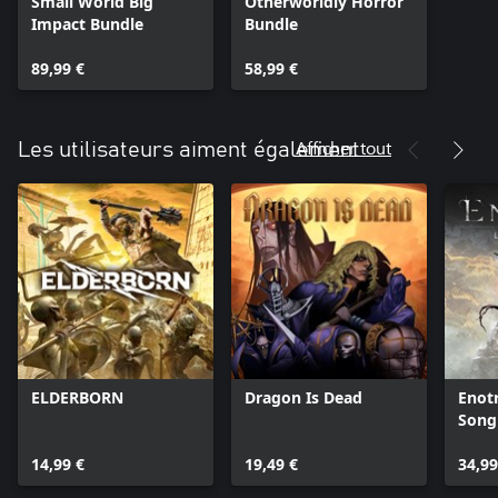
Small World Big
Otherworldly Horror
Impact Bundle
Bundle
89,99 €
58,99 €
Afficher tout
Les utilisateurs aiment également
ELDERBORN
Dragon Is Dead
Enotr
Song
14,99 €
19,49 €
34,99