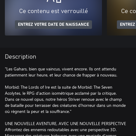
Ce contenu est verrouillé
Ce co
ENTREZ VOTRE DATE DE NAISSANCE
ENTREZ
Description
"Les Gahars, bien que vaincus, vivent encore. Ils ont attendu
patiemment leur heure, et leur chance de frapper à nouveau.
Morbid: The Lords of Ire est la suite de Morbid: The Seven
Acolytes, le RPG d’action isométrique acclamé par la critique.
Dans ce nouvel opus, notre héros Striver renoue avec le champ
de bataille pour terrasser des créatures d’horreur dans un monde
où règnent la peur et la souffrance."
UNE NOUVELLE AVENTURE, AVEC UNE NOUVELLE PERSPECTIVE
Affrontez des ennemis redoutables avec une perspective 3D.
Massacrez des créatures hideuses avec une myriade d’armes