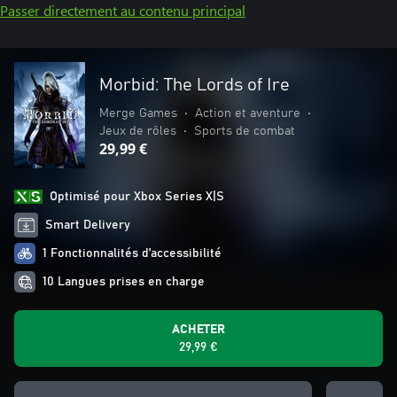
Passer directement au contenu principal
Morbid: The Lords of Ire
Merge Games
•
Action et aventure
•
Jeux de rôles
•
Sports de combat
29,99 €
Optimisé pour Xbox Series X|S
Smart Delivery
1 Fonctionnalités d’accessibilité
10 Langues prises en charge
ACHETER
29,99 €