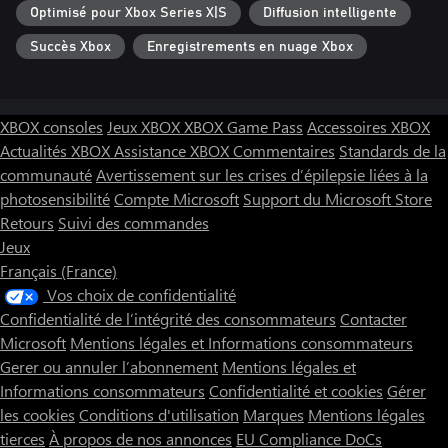
Optimisé pour Xbox Series X|S
Diffusion intelligente
Succès Xbox
Enregistrements en nuage Xbox
XBOX consoles
Jeux XBOX
XBOX Game Pass
Accessoires XBOX
Actualités XBOX
Assistance XBOX
Commentaires
Standards de la
communauté
Avertissement sur les crises d’épilepsie liées à la
photosensibilité
Compte Microsoft
Support du Microsoft Store
Retours
Suivi des commandes
Jeux
Français (France)
Vos choix de confidentialité
Confidentialité de l’intégrité des consommateurs
Contacter
Microsoft
Mentions légales et Informations consommateurs
Gerer ou annuler l’abonnement
Mentions légales et
Informations consommateurs
Confidentialité et cookies
Gérer
les cookies
Conditions d'utilisation
Marques
Mentions légales
tierces
À propos de nos annonces
EU Compliance DoCs