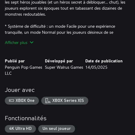
les sept héros jouables (et un héros secret à débloquer... chut), les
joueurs explorent six époques tout en tabassant des dizaines de
monstres redoutables.
* Système de difficulté : un mode Facile pour une expérience
tranquille, un mode Normal pour les joueurs désireux de se
castagner et un mode Difficile pour ceux qui n'ont pas peur d'y
Afficher plus
laisser leur peau.
* Combats : ici, pas de place aux rencontres aléatoires. Touchez
les PNJ ennemis sur la carte pour déclencher des combats au
Publié par
Développé par
Date de publication
tour par tour. Chacun des sept héros principaux a ses propres
Penguin Pop Games
Super Walrus Games
14/05/2025
forces et faiblesses.
LLC
* Histoires secondaires : prenez le temps d'aider des locaux
quand vous ne pourchassez pas Dr Cube à travers le temps.
Terrassez une momie ultra musclée, secourez les héros Kaiju
Jouer avec
perdus et adoptez des chats !
XBOX One
XBOX Series X|S
Fonctionnalités
4K Ultra HD
Un seul joueur