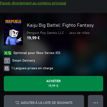
Passer directement au contenu principal
Kaiju Big Battel: Fighto Fantasy
Penguin Pop Games LLC
•
Jeux de rôles
19,99 €
Optimisé pour Xbox Series X|S
Smart Delivery
1 Langues prises en charge
ACHETER
19,99 €
AJOUTER À LA LISTE DE SOUHAITS
● ● ●