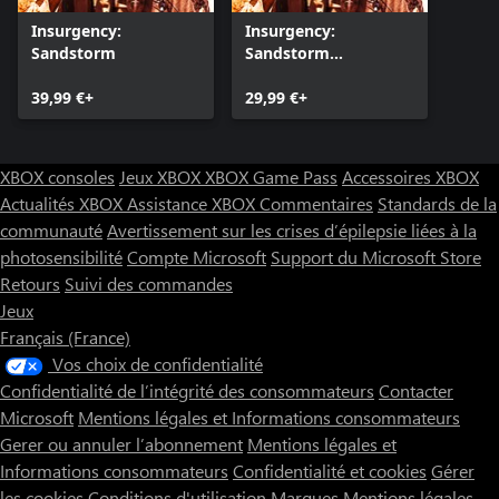
Insurgency:
Insurgency:
Sandstorm
Sandstorm
(Windows)
39,99 €+
29,99 €+
XBOX consoles
Jeux XBOX
XBOX Game Pass
Accessoires XBOX
Actualités XBOX
Assistance XBOX
Commentaires
Standards de la
communauté
Avertissement sur les crises d’épilepsie liées à la
photosensibilité
Compte Microsoft
Support du Microsoft Store
Retours
Suivi des commandes
Jeux
Français (France)
Vos choix de confidentialité
Confidentialité de l’intégrité des consommateurs
Contacter
Microsoft
Mentions légales et Informations consommateurs
Gerer ou annuler l’abonnement
Mentions légales et
Informations consommateurs
Confidentialité et cookies
Gérer
les cookies
Conditions d'utilisation
Marques
Mentions légales