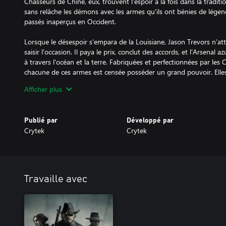
Chasseurs de Chine, eux, trouvent l'espoir à la fois dans la traditio
sans relâche les démons avec les armes qu'ils ont bénies de légend
passés inaperçus en Occident.
Lorsque le désespoir s'empara de la Louisiane, Jason Trevors n'a
saisir l'occasion. Il paya le prix, conclut des accords, et l'Arsenal a
à travers l'océan et la terre. Fabriquées et perfectionnées par les
chacune de ces armes est censée posséder un grand pouvoir. Elle
revendiquées par ceux qui sont prêts à percer le cœur de la corru
Afficher plus
bénis sous le ciel azur.
Publié par
Développé par
Crytek
Crytek
Travaille avec