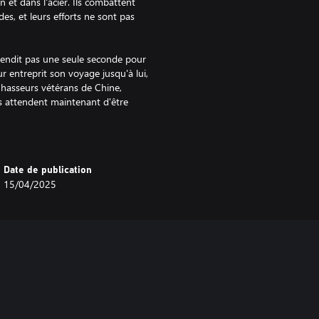
n et dans l'acier. Ils combattent
es, et leurs efforts ne sont pas
ttendit pas une seule seconde pour
zur entreprit son voyage jusqu'à lui,
 Chasseurs vétérans de Chine,
s attendent maintenant d'être
ption avec du plomb et de l'acier
Date de publication
15/04/2025