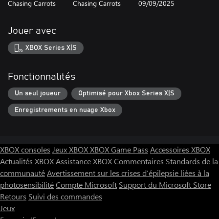
Chasing Carrots
Chasing Carrots
09/09/2025
Jouer avec
XBOX Series X|S
Fonctionnalités
Un seul joueur
Optimisé pour Xbox Series X|S
Enregistrements en nuage Xbox
XBOX consoles
Jeux XBOX
XBOX Game Pass
Accessoires XBOX
Actualités XBOX
Assistance XBOX
Commentaires
Standards de la
communauté
Avertissement sur les crises d’épilepsie liées à la
photosensibilité
Compte Microsoft
Support du Microsoft Store
Retours
Suivi des commandes
Jeux