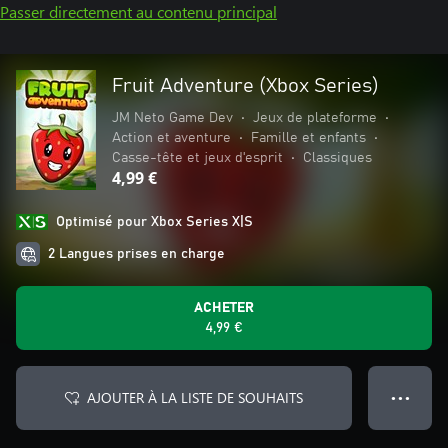
Passer directement au contenu principal
Fruit Adventure (Xbox Series)
JM Neto Game Dev
•
Jeux de plateforme
•
Action et aventure
•
Famille et enfants
•
Casse-tête et jeux d'esprit
•
Classiques
4,99 €
Optimisé pour Xbox Series X|S
2 Langues prises en charge
ACHETER
4,99 €
AJOUTER À LA LISTE DE SOUHAITS
● ● ●