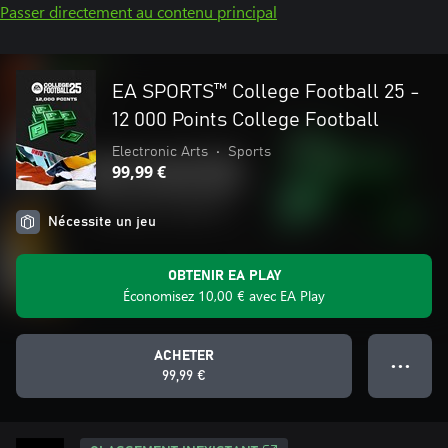
Passer directement au contenu principal
EA SPORTS™ College Football 25 -
12 000 Points College Football
Electronic Arts
•
Sports
99,99 €
Nécessite un jeu
OBTENIR EA PLAY
Économisez 10,00 € avec EA Play
ACHETER
● ● ●
99,99 €