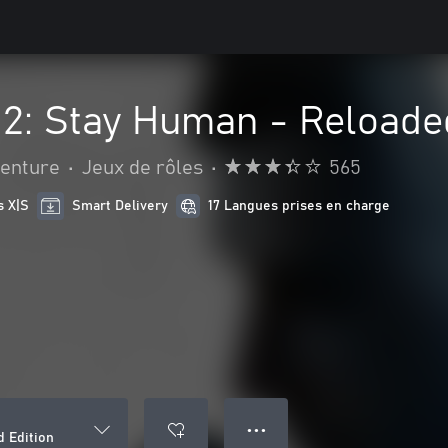
 2: Stay Human - Reloade
venture
•
Jeux de rôles
•
565
s X|S
Smart Delivery
17 Langues prises en charge
● ● ●
d Edition