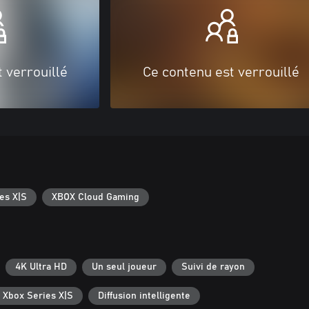
 verrouillé
Ce contenu est verrouillé
es X|S
XBOX Cloud Gaming
4K Ultra HD
Un seul joueur
Suivi de rayon
 Xbox Series X|S
Diffusion intelligente