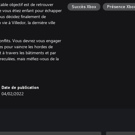
able objectif est de retrouver
Succès Xbox
Présence Xbo
ue vous étiez enfant pour échapper
ous décidez finalement de
ie à Villedor, la dernière ville
onflits. Vous devrez vous engager
es pour vaincre les hordes de
nt à travers les bâtiments et par
 reculées, mais méfiez-vous de la
trôle des rues.
nement catastrophique qui a
Date de publication
uelques colonies et l'humanité se
04/02/2022
orde de zombies acharnés.
n apparence, tout va bien.
itants de la Ville, plus terribles
ce et que vous restez trop