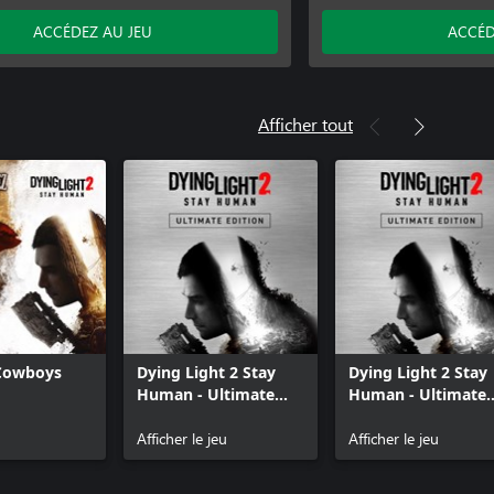
Dying Light 2 - Soun
t 2 - Soundtrack
Dying Light – Pack 5e
ACCÉDEZ AU JEU
ACCÉD
Be the Zombie
Cuisine & Cargo
Dying Light - 10th A
Afficher tout
Pack As de la gâchett
Pack Harran le justici
Retrowave bundle
Dying Light – Pack G
The Bozak Horde
Pack Le Survivant Ul
Pack Motard nocturn
 Cowboys
Dying Light 2 Stay
Dying Light 2 Stay
Human - Ultimate
Human - Ultimate
Edition
Edition
Afficher le jeu
Afficher le jeu