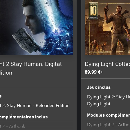
ht 2 Stay Human: Digital
Dying Light Colle
89,99 €+
ition
Jeux inclus
Dying Light 2: Stay 
s
Dying Light
t 2: Stay Human - Reloaded Edition
Modules complément
omplémentaires inclus
Dying Light 2 - Artb
t 2 - Artbook