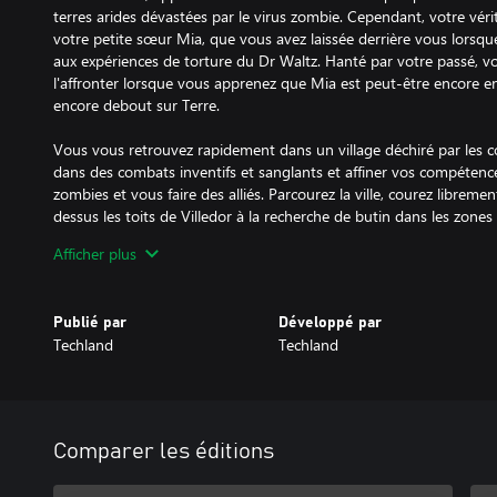
terres arides dévastées par le virus zombie. Cependant, votre vérit
votre petite sœur Mia, que vous avez laissée derrière vous lorsq
aux expériences de torture du Dr Waltz. Hanté par votre passé, v
l'affronter lorsque vous apprenez que Mia est peut-être encore en v
encore debout sur Terre.
Vous vous retrouvez rapidement dans un village déchiré par les c
dans des combats inventifs et sanglants et affiner vos compétenc
zombies et vous faire des alliés. Parcourez la ville, courez libreme
dessus les toits de Villedor à la recherche de butin dans les zones
nuit car à chaque coucher de soleil, des monstres prennent le con
Afficher plus
UN MONDE POST-APOCALYPTIQUE
Il y a quinze ans, l'humanité a été dévastée par la chute, un évé
Publié par
Développé par
changé la face du monde à jamais. En 2036, il ne reste plus que q
Techland
Techland
meurt lentement, laissant la place à une nouvelle espèce : une h
LE JOUR APPARTIENT AUX VIVANTS ET LA NUIT AUX INFECTÉS
En journée, les survivants tentent encore de vivre normalement. E
Jusqu'au coucher du soleil. Une fois la lumière éteinte, d'autres hab
Comparer les éditions
encore, prennent possession des rues. Si vous manquez de vigilan
longtemps dans l'obscurité, vous risquez de ne jamais revenir.