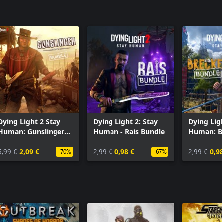
Dying Light 2 Stay
Dying Light 2: Stay
Dying Lig
Human: Gunslinger
Human - Rais Bundle
Human: B
Bundle
Bundle
6,99 €
2,09 €
2,99 €
0,98 €
2,99 €
0,9
-70%
-67%