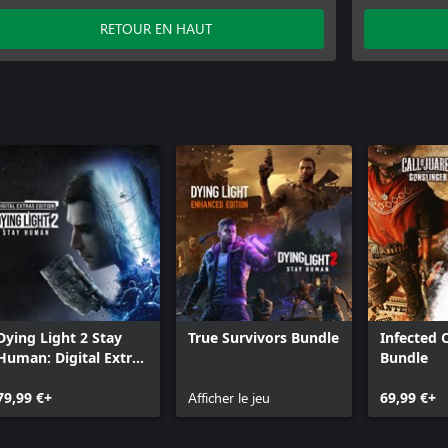
Dying Ligh
RETOUR EN HAUT
Dying Light 2 Stay
True Survivors Bundle
Infected
Human: Digital Extras
Bundle
Edition
79,99 €+
Afficher le jeu
69,99 €+