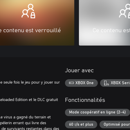
e contenu est verrouillé
Ce contenu est
Jouer avec
seule fois le jeu pour y jouer sur
XBOX One
XBOX Seri
eloaded Edition et le DLC gratuit
Fonctionnalités
Mode coopératif en ligne (2-4)
e virus a gagné du terrain et
èlerin errant qui livre des
60 i/s et plus
Optimisé pour
s de survivants restantes dans des