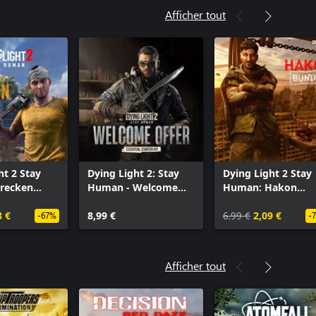
Afficher tout
ht 2 Stay
Dying Light 2: Stay
Dying Light 2 Stay
recken
Human - Welcome
Human: Hakon
Offer: Essential
Bundle
8 €
Starter Kit
8,99 €
6,99 €
2,09 €
-67%
-
Afficher tout