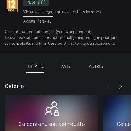
PEGI 12
Violence, Langage grossier, Achats intra-jeu
Achats intra-jeu
Ce contenu nécessite un jeu (vendu séparément).
Le jeu nécessite une souscription multijoueur en ligne pour jouer
sur console (Game Pass Core ou Ultimate, vendu séparément).
DÉTAILS
AVIS
AUTRES
Galerie
Ce contenu est verrouillé
Ce co