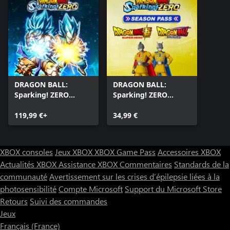
DRAGON BALL:
DRAGON BALL:
Sparking! ZERO
Sparking! ZERO
Legendary Edition
Season Pass
119,99 €+
34,99 €
XBOX consoles
Jeux XBOX
XBOX Game Pass
Accessoires XBOX
Actualités XBOX
Assistance XBOX
Commentaires
Standards de la
communauté
Avertissement sur les crises d’épilepsie liées à la
photosensibilité
Compte Microsoft
Support du Microsoft Store
Retours
Suivi des commandes
Jeux
Français (France)