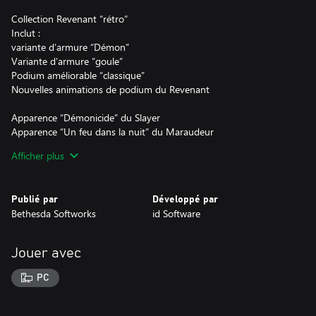
Collection Revenant “rétro”
Inclut :
variante d’armure “Démon”
Variante d’armure “goule”
Podium améliorable “classique”
Nouvelles animations de podium du Revenant
Apparence “Démonicide” du Slayer
Apparence “Un feu dans la nuit” du Maraudeur
Apparence “Flammes bleues” de l’Arch-vile
Afficher plus
Apparence d’arme “Circuit imprimé” pour la mitrailleuse
Apparence d’arme “Maykr” pour le Shotgun
Icône “Toujours au top”
Publié par
Développé par
Icône “Piment fantôme”
Bethesda Softworks
id Software
Icône “Maître des sprites”
Plaque nominative “Revenant rétro”
Plaque nominative “Guerrier pixelisé”
Jouer avec
Plaque nominative “Maître des pixels”
PC
et plus !
*Ce contenu nécessite le jeu de base DOOM Eternal.