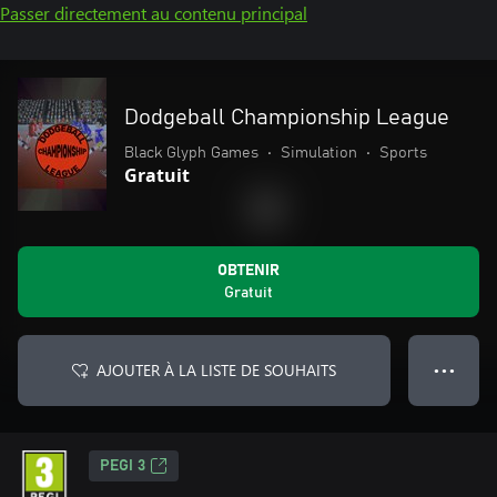
Passer directement au contenu principal
Dodgeball Championship League
Black Glyph Games
•
Simulation
•
Sports
Gratuit
OBTENIR
Gratuit
AJOUTER À LA LISTE DE SOUHAITS
● ● ●
PEGI 3