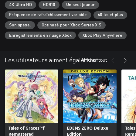
4K Ultra HD
HDR10
Un seul joueur
Fréquence de rafraîchissement variable
60 i/s et plus
Son spatial
Optimisé pour Xbox Series X|S
Enregistrements en nuage Xbox
Xbox Play Anywhere
Afficher tout
Les utilisateurs aiment également
Tales of Graces™f
EDENS ZERO Deluxe
Tales 
Remastered
Edition
Rema