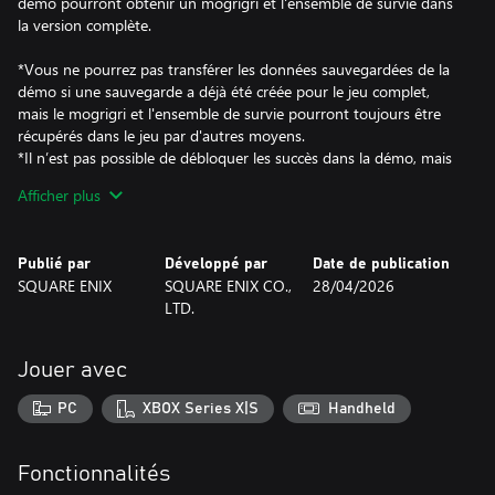
démo pourront obtenir un mogrigri et l'ensemble de survie dans
la version complète.
*Vous ne pourrez pas transférer les données sauvegardées de la
démo si une sauvegarde a déjà été créée pour le jeu complet,
mais le mogrigri et l'ensemble de survie pourront toujours être
récupérés dans le jeu par d'autres moyens.
*Il n’est pas possible de débloquer les succès dans la démo, mais
vous pouvez transférer votre sauvegarde de la démo vers la
Afficher plus
version complète du jeu, et tout succès lié à votre progression
dans la démo sera débloqué.
Publié par
Développé par
Date de publication
[Qu'est-ce que FINAL FANTASY VII REBIRTH ?]
SQUARE ENIX
SQUARE ENIX CO.,
28/04/2026
Après avoir fui la cité mako de Midgar, Cloud et ses amis
LTD.
s'affranchissent des limites de leur destinée pour s'aventurer dans
l'inconnu. Une toute nouvelle aventure vous attend dans un
vaste univers plein de surprises. Galopez à travers des plaines
Jouer avec
verdoyantes à dos de chocobo pour explorer le monde.
PC
XBOX Series X|S
Handheld
*Ce jeu est un remake de FINAL FANTASY VII, sorti en 1997.
Ce deuxième volet de la trilogie FINAL FANTASY VII REMAKE
reprend la partie de l'histoire d'origine jusqu'à la cité des Cétras,
Fonctionnalités
tout en introduisant de nouveaux éléments.