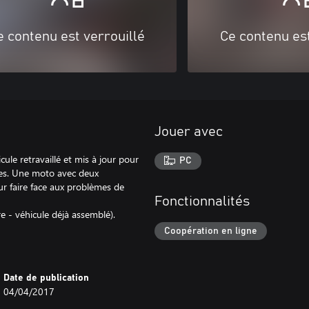
e contenu est verrouillé
Ce contenu est
Jouer avec
ule retravaillé et mis à jour pour
PC
rées. Une moto avec deux
r faire face aux problèmes de
Fonctionnalités
e - véhicule déjà assemblé).
Coopération en ligne
Date de publication
04/04/2017