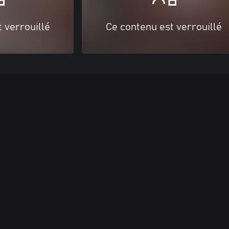
 verrouillé
Ce contenu est verrouillé