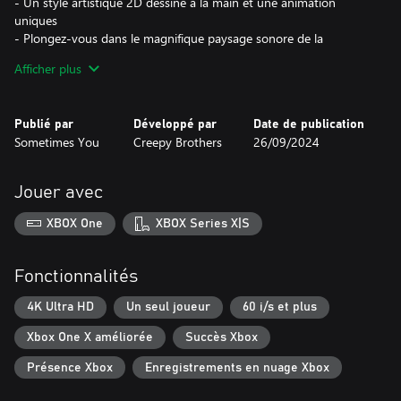
- Un style artistique 2D dessiné à la main et une animation
uniques
- Plongez-vous dans le magnifique paysage sonore de la
musique et des mélodies composées par Alexander Ahura
Afficher plus
- Doublage professionnel
Publié par
Développé par
Date de publication
Sometimes You
Creepy Brothers
26/09/2024
Jouer avec
XBOX One
XBOX Series X|S
Fonctionnalités
4K Ultra HD
Un seul joueur
60 i/s et plus
Xbox One X améliorée
Succès Xbox
Présence Xbox
Enregistrements en nuage Xbox