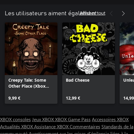
Afficher tout
Les utilisateurs aiment également
Creepy Tale: Some
Bad Cheese
Unle
Other Place (Xbox
Series X|S)
9,99 €
12,99 €
14,99
XBOX consoles
Jeux XBOX
XBOX Game Pass
Accessoires XBOX
Actualités XBOX
Assistance XBOX
Commentaires
Standards de la
communauté
Avertissement sur les crises d’épilepsie liées à la