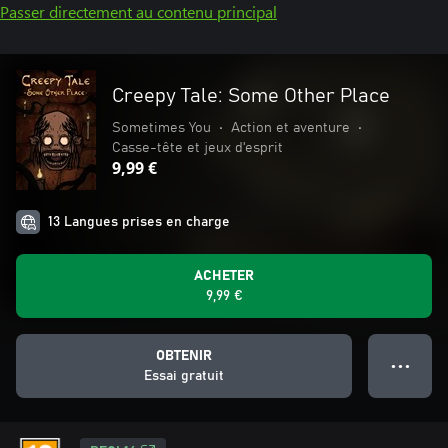
Passer directement au contenu principal
Creepy Tale: Some Other Place
Sometimes You
•
Action et aventure
•
Casse-tête et jeux d'esprit
9,99 €
13 Langues prises en charge
ACHETER
9,99 €
OBTENIR
● ● ●
Essai gratuit