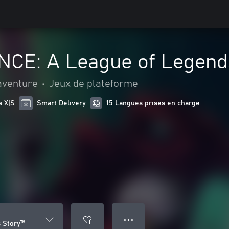
E: A League of Legend
 aventure
•
Jeux de plateforme
s X|S
Smart Delivery
15 Langues prises en charge
● ● ●
 Story™