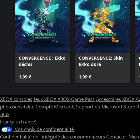
CONVERGENCE : Ekko
CONVERGENCE: Skin
déchu
Ekko doré
1,99 €
1,99 €
XBOX consoles
Jeux XBOX
XBOX Game Pass
Accessoires XBOX
A
photosensibilité
Compte Microsoft
Support du Microsoft Store
R
Jeux
Français (France)
Vos choix de confidentialité
Confidentialité de l’intégrité des consommateurs
Contacter Micr