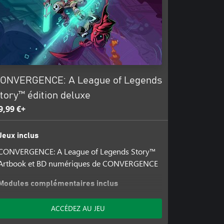
ONVERGENCE: A League of Legends
tory™ édition deluxe
9,99 €+
Jeux inclus
CONVERGENCE: A League of Legends Story™
Artbook et BD numériques de CONVERGENCE
Modules complémentaires inclus
CONVERGENCE : Skin Ekko gardien des
ACCÉDEZ AU JEU
étoiles
CONVERGENCE : Ekko déchu