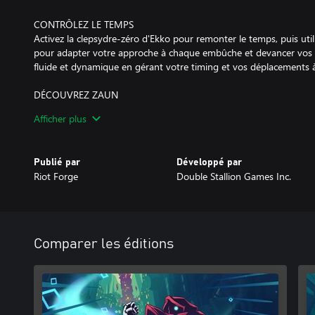
CONTRÔLEZ LE TEMPS
Activez la clepsydre-zéro d'Ekko pour remonter le temps, puis uti
pour adapter votre approche à chaque embûche et devancer vos
fluide et dynamique en gérant votre timing et vos déplacements à 
DÉCOUVREZ ZAUN
Courez, sautez et glissez à travers les rues de Zaun.Rencontrez 
Afficher plus
et découvrez les recoins cachés de la basse-ville.
AFFRONTEZ DES CHAMPIONS
Publié par
Développé par
Découvrez les champions de League of Legends comme vous ne le
Riot Forge
Double Stallion Games Inc.
Déverrouillez de nouvelles compétences et affrontez des rivaux d
où vous apprendrez qui sont vos alliés, et qui sont vos ennemis...
Comparer les éditions