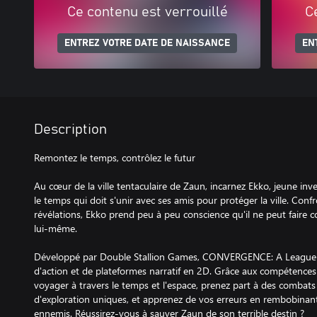
Ce contenu est verrouillé
C
ENTREZ VOTRE DATE DE NAISSANCE
EN
Description
Remontez le temps, contrôlez le futur
Au cœur de la ville tentaculaire de Zaun, incarnez Ekko, jeune i
le temps qui doit s'unir avec ses amis pour protéger la ville. Conf
révélations, Ekko prend peu à peu conscience qu'il ne peut faire
lui-même.
Développé par Double Stallion Games, CONVERGENCE: A League O
d'action et de plateformes narratif en 2D. Grâce aux compétences 
voyager à travers le temps et l'espace, prenez part à des combat
d'exploration uniques, et apprenez de vos erreurs en rembobinan
ennemis. Réussirez-vous à sauver Zaun de son terrible destin ?