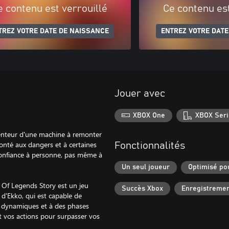
e contenu est verrouillé
Ce contenu est
TREZ VOTRE DATE DE NAISSANCE
ENTREZ VOTRE DATE
Jouer avec
XBOX One
XBOX Seri
nventeur d'une machine à remonter
ronté aux dangers et à certaines
Fonctionnalités
 confiance à personne, pas même à
Un seul joueur
Optimisé po
f Legends Story est un jeu
Succès Xbox
Enregistremen
d'Ekko, qui est capable de
s dynamiques et à des phases
t vos actions pour surpasser vos