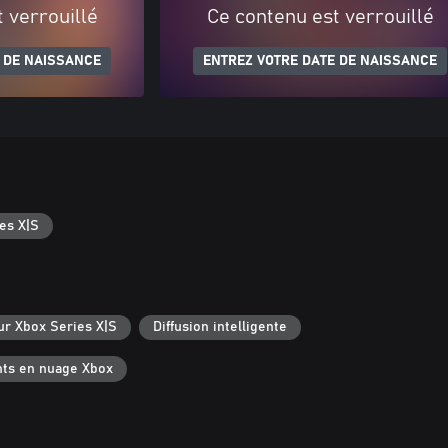
 verrouillé
Ce contenu est verrouillé
 DE NAISSANCE
ENTREZ VOTRE DATE DE NAISSANCE
es X|S
ur Xbox Series X|S
Diffusion intelligente
ts en nuage Xbox