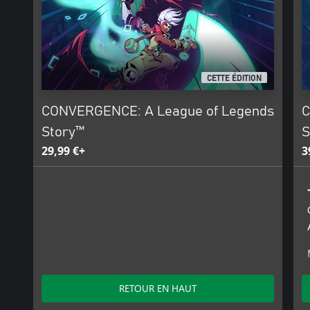
CETTE ÉDITION
CONVERGENCE: A League of Legends
C
Story™
S
29,99 €+
3
RETOUR EN HAUT