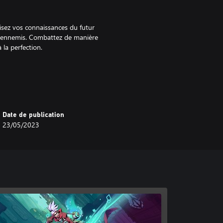
lisez vos connaissances du futur
 ennemis. Combattez de manière
la perfection.
des champions, défiez vos ennemis
Date de publication
s avez jamais vus auparavant.
23/05/2023
ans une série de combats explosifs