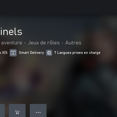
inels
t aventure
•
Jeux de rôles
•
Autres
s X|S
Smart Delivery
7 Langues prises en charge
● ● ●