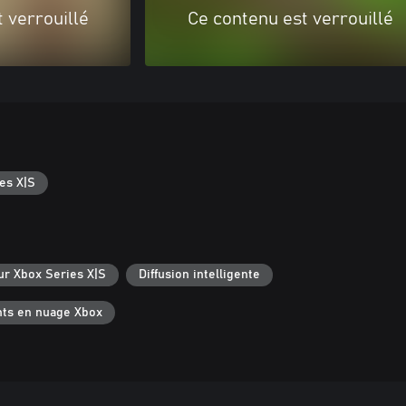
 verrouillé
Ce contenu est verrouillé
es X|S
ur Xbox Series X|S
Diffusion intelligente
ts en nuage Xbox