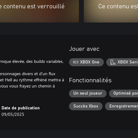
e contenu est verrouillé
Ce contenu est
Jouer avec
ique élevée, des builds variables,
XBOX One
XBOX Seri
rsonnages divers et d'un flux
llet Hell au rythme effréné mettra à
Fonctionnalités
 vous vous frayez un chemin à
Un seul joueur
Optimisé po
Succès Xbox
Enregistremen
Date de publication
09/05/2025