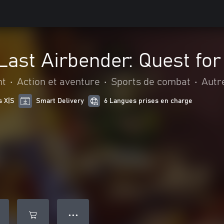
Last Airbender: Quest fo
nt
•
Action et aventure
•
Sports de combat
•
Autr
s X|S
Smart Delivery
6 Langues prises en charge
● ● ●