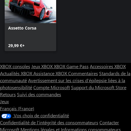
Assetto Corsa
29,99 €+
XBOX consoles
Jeux XBOX
XBOX Game Pass
Accessoires XBOX
Actualités XBOX
Assistance XBOX
Commentaires
Standards de la
communauté
Avertissement sur les crises d’épilepsie liées à la
photosensibilité
Compte Microsoft
Support du Microsoft Store
Retours
Suivi des commandes
Jeux
Français (France)
Vos choix de confidentialité
Confidentialité de l’intégrité des consommateurs
Contacter
Microsoft
Mentions légales et Informations consommateurs