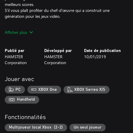
meilleurs scores.
S'il vous plaît profiter du chef-d'œuvre qui a construit une
génération pour les jeux vidéo.
* Ce titre est basé sur la version MVS (NEOGEO for arcades). Il
Afficher plus
peut y avoir des différences entre cette version et les versions
pour la console maison NEOGEO et les autres consoles de salon.
Publié par
Développé par
Date de publication
HAMSTER
HAMSTER
10/01/2019
Corporation
Corporation
Jouer avec
PC
XBOX One
XBOX Series X|S
Handheld
Fonctionnalités
Multijoueur local Xbox (2-2)
Un seul joueur