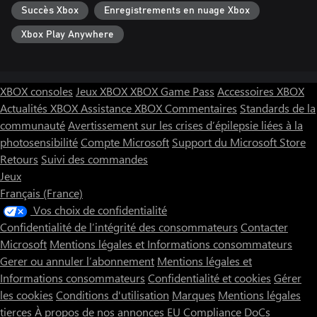
Succès Xbox
Enregistrements en nuage Xbox
Xbox Play Anywhere
XBOX consoles
Jeux XBOX
XBOX Game Pass
Accessoires XBOX
Actualités XBOX
Assistance XBOX
Commentaires
Standards de la
communauté
Avertissement sur les crises d’épilepsie liées à la
photosensibilité
Compte Microsoft
Support du Microsoft Store
Retours
Suivi des commandes
Jeux
Français (France)
Vos choix de confidentialité
Confidentialité de l’intégrité des consommateurs
Contacter
Microsoft
Mentions légales et Informations consommateurs
Gerer ou annuler l’abonnement
Mentions légales et
Informations consommateurs
Confidentialité et cookies
Gérer
les cookies
Conditions d'utilisation
Marques
Mentions légales
tierces
À propos de nos annonces
EU Compliance DoCs