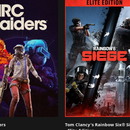
Avowed,
South of Midnight,
Hollow Knight: Silksong,
The Elder Scrolls IV: Oblivion R
Towerborne
et
DOOM: The Dark Ages.
ers
Tom Clancy's Rainbow Six® S