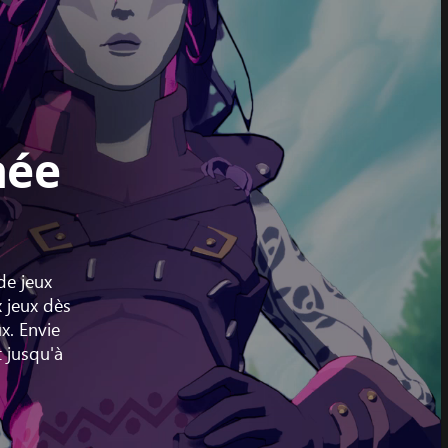
née
de jeux
x jeux dès
x. Envie
t jusqu'à