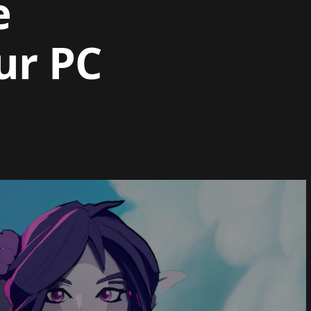
e
ur PC