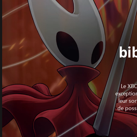
bi
Le XBO
exception
leur so
de possé