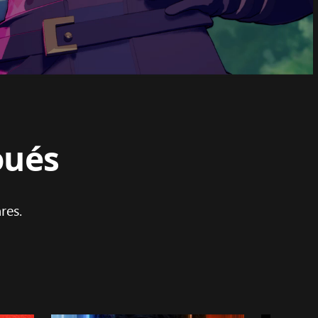
oués
res.