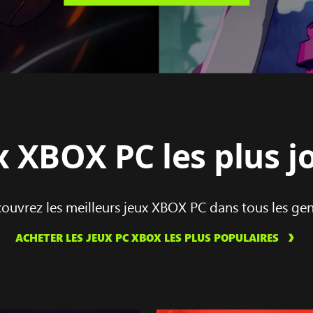
Série
d’illustrations
de
jeux
x XBOX PC les plus j
vidéo
représentant
les
titres
ouvrez les meilleurs jeux XBOX PC dans tous les gen
disponibles
avec
ACHETER LES JEUX PC XBOX LES PLUS POPULAIRES
le
XBOX
Game Pass,
notamment :