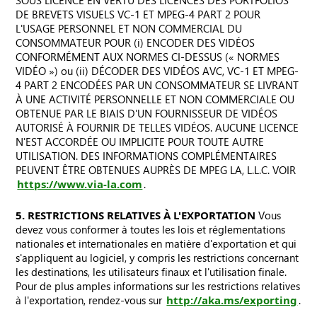
SOUS LICENCE EN VERTU DES LICENCES DES PORTFOLIOS
DE BREVETS VISUELS VC-1 ET MPEG-4 PART 2 POUR
L'USAGE PERSONNEL ET NON COMMERCIAL DU
CONSOMMATEUR POUR (i) ENCODER DES VIDÉOS
CONFORMÉMENT AUX NORMES CI-DESSUS (« NORMES
VIDÉO ») ou (ii) DÉCODER DES VIDÉOS AVC, VC-1 ET MPEG-
4 PART 2 ENCODÉES PAR UN CONSOMMATEUR SE LIVRANT
À UNE ACTIVITÉ PERSONNELLE ET NON COMMERCIALE OU
OBTENUE PAR LE BIAIS D'UN FOURNISSEUR DE VIDÉOS
AUTORISÉ À FOURNIR DE TELLES VIDÉOS. AUCUNE LICENCE
N'EST ACCORDÉE OU IMPLICITE POUR TOUTE AUTRE
UTILISATION. DES INFORMATIONS COMPLÉMENTAIRES
PEUVENT ÊTRE OBTENUES AUPRÈS DE MPEG LA, L.L.C. VOIR
https://www.via-la.com
.
5. RESTRICTIONS RELATIVES À L'EXPORTATION
Vous
devez vous conformer à toutes les lois et réglementations
nationales et internationales en matière d'exportation et qui
s'appliquent au logiciel, y compris les restrictions concernant
les destinations, les utilisateurs finaux et l'utilisation finale.
Pour de plus amples informations sur les restrictions relatives
à l'exportation, rendez-vous sur
http://aka.ms/exporting
.