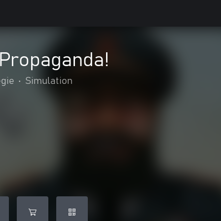
 Propaganda!
égie
•
Simulation