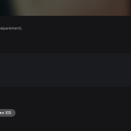
séparément).
es X|S