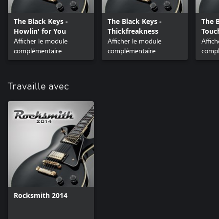
The Black Keys -
The Black Keys -
The B
Howlin' for You
Thickfreakness
Touc
Afficher le module
Afficher le module
Affic
complémentaire
complémentaire
compl
Travaille avec
Rocksmith 2014