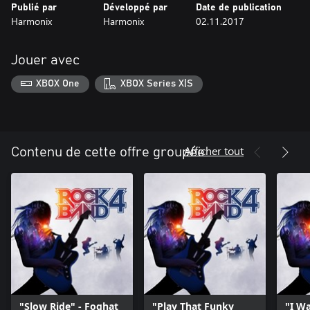
Publié par
Développé par
Date de publication
Harmonix
Harmonix
02.11.2017
Jouer avec
XBOX One
XBOX Series X|S
Afficher tout
Contenu de cette offre groupée
"Slow Ride" - Foghat
"Play That Funky
"I W