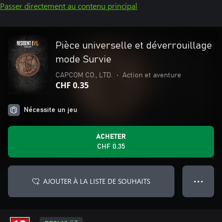
Passer directement au contenu principal
Pièce universelle et déverrouillage
mode Survie
CAPCOM CO., LTD.
•
Action et aventure
CHF 0.35
Nécessite un jeu
ACHETER
CHF 0.35
AJOUTER À LA LISTE DE SOUHAITS
● ● ●