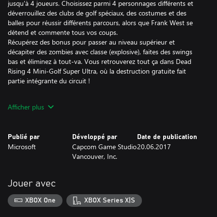
jusqu'à 4 joueurs. Choisissez parmi 4 personnages différents et
déverrouillez des clubs de golf spéciaux, des costumes et des
balles pour réussir différents parcours, alors que Frank West se
détend et commente tous vos coups.
Récupérez des bonus pour passer au niveau supérieur et
décapiter des zombies avec classe (explosive), faites des swings
bas et éliminez à tout-va. Vous retrouverez tout ça dans Dead
Rising 4 Mini-Golf Super Ultra, où la destruction gratuite fait
partie intégrante du circuit !
Déverrouillez des clubs de golf spéciaux, des costumes et des
Afficher plus
balles pour réussir différents parcours, alors que Frank West se
détend et commente tous vos swings, birdies, et coups de
destruction massive. Récupérez des bonus pour passer au niveau
Publié par
Développé par
Date de publication
supérieur et éliminer des zombies avec classe (explosive), faites
Microsoft
Capcom Game Studio
20.06.2017
des swings bas et éliminez à tout-va.
Vancouver, Inc.
Jouer avec
XBOX One
XBOX Series X|S