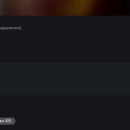
séparément).
es X|S