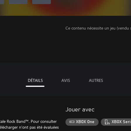
Ce contenu nécessite un jeu (vendu 
DÉTAILS
AVIS
AUTRES
Jouer avec
icale Rock Band™. Pour consulter
XBOX One
XBOX Seri
élécharger n'ont pas été évaluées