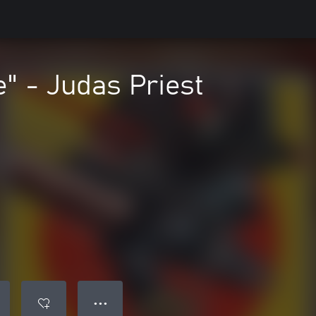
" - Judas Priest
● ● ●