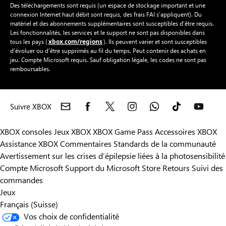
microsoft.com/msa
Le Contrat de services Microsoft (
) doit être accepté.
Des téléchargements sont requis (un espace de stockage important et une
connexion Internet haut débit sont requis, des frais FAI s’appliquent). Du
matériel et des abonnements supplémentaires sont susceptibles d’être requis.
Les fonctionnalités, les services et le support ne sont pas disponibles dans
xbox.com/regions
tous les pays (
). Ils peuvent varier et sont susceptibles
d’évoluer ou d’être supprimés au fil du temps. Peut contenir des achats en
jeu. Compte Microsoft requis. Sauf obligation légale, les codes ne sont pas
remboursables.
Suivre XBOX
XBOX consoles
Jeux XBOX
XBOX Game Pass
Accessoires XBOX
Assistance XBOX
Commentaires
Standards de la communauté
Avertissement sur les crises d’épilepsie liées à la photosensibilité
Compte Microsoft
Support du Microsoft Store
Retours
Suivi des
commandes
Jeux
Français (Suisse)
Vos choix de confidentialité