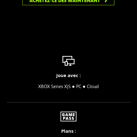
ACHETEZ-LE DÈS MAINTENANT
Joue avec :
●
●
XBOX Series X|S
PC
Cloud
Plans :