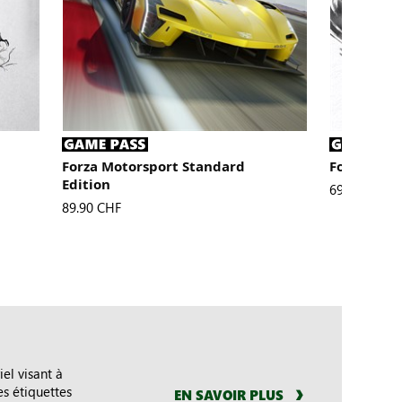
Forza Motorsport Standard
Forza Hori
Edition
Le nouveau p
69.90 CHF
Le nouveau prix s’élève à
89.90 CHF
iel visant à
es étiquettes
EN SAVOIR PLUS