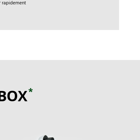
er rapidement
*
XBOX