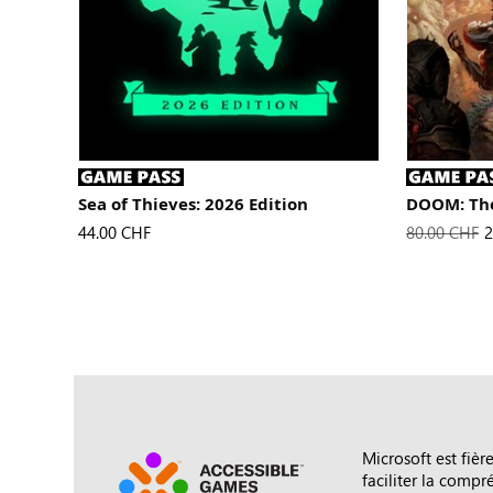
Sea of Thieves: 2026 Edition
DOOM: The
Le nouveau prix s’élève à
44.00 CHF
Prix plein d
80.00 CHF
N
2
Microsoft est fière
faciliter la compr