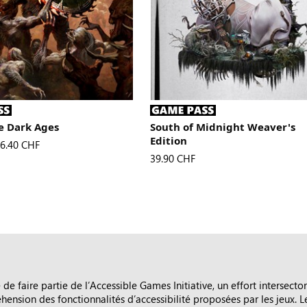
 Dark Ages
South of Midnight Weaver's
Edition
e
ew Price
6.40 CHF
Le nouveau prix s’élève à
39.90 CHF
 de faire partie de l’Accessible Games Initiative, un effort intersector
éhension des fonctionnalités d’accessibilité proposées par les jeux. L