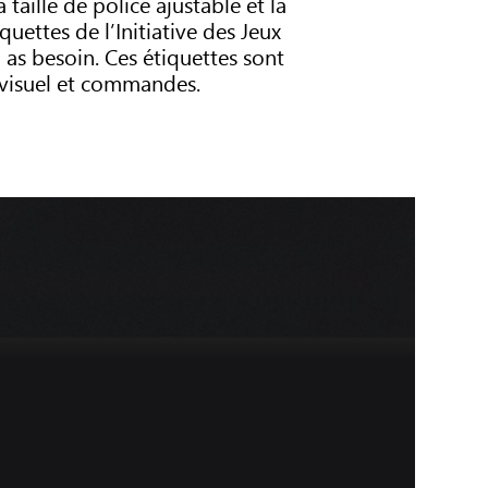
taille de police ajustable et la
ettes de l’Initiative des Jeux
u as besoin. Ces étiquettes sont
 visuel et commandes.