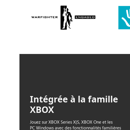
Intégrée à la famille
XBOX
Jouez sur XBOX Series X|S, XBOX One et les
PC Windows avec des fonctionnalités familières