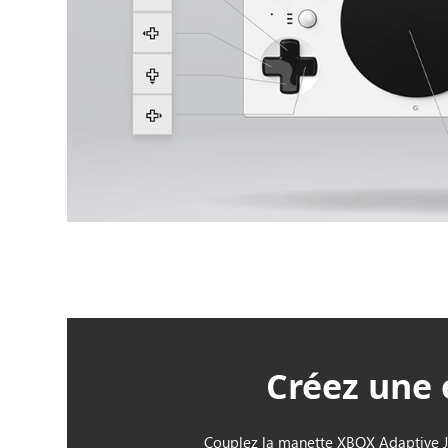
Créez une 
Couplez la manette XBOX Adaptive J