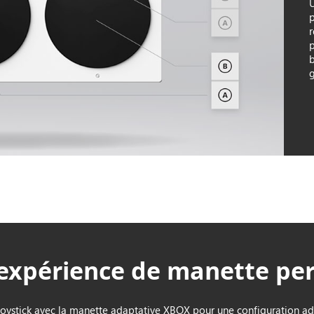
p
g
expérience de manette pe
oystick avec la manette adaptative XBOX pour une configuration ad