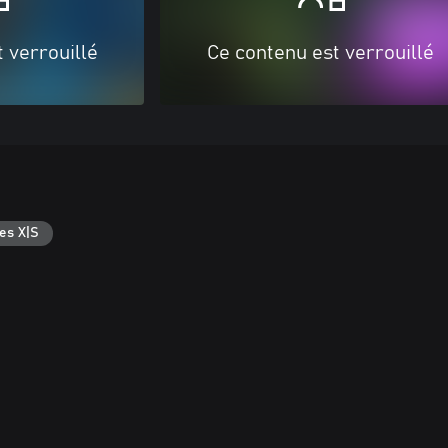
 verrouillé
Ce contenu est verrouillé
es X|S