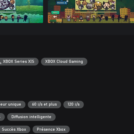
XBOX Series X|S
XBOX Cloud Gaming
eur unique
60 i/s et plus
120 i/s
S
Diffusion intelligente
Succès Xbox
Présence Xbox