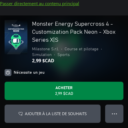
Passer directement au contenu principal
Monster Energy Supercross 4 -
Customization Pack Neon - Xbox
Series X|S
Milestone S.r.l.
•
Course et pilotage
•
Simulation
•
Sports
2,99 $CAD
Nécessite un jeu
ACHETER
2,99 $CAD
AJOUTER À LA LISTE DE SOUHAITS
● ● ●