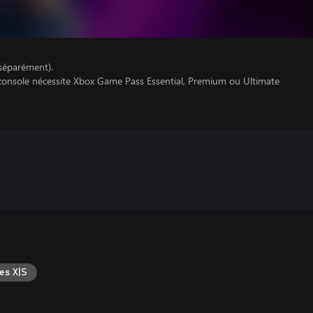
séparément).
 console nécessite Xbox Game Pass Essential, Premium ou Ultimate
es X|S