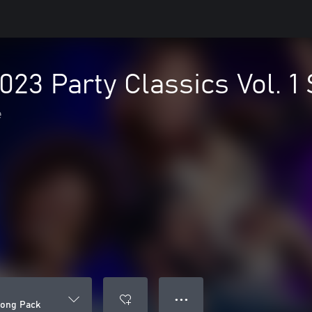
2023 Party Classics Vol. 
e
● ● ●
 Song Pack