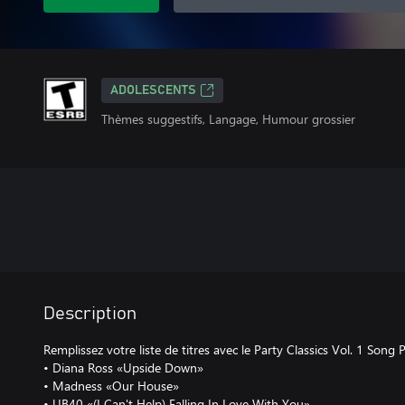
ADOLESCENTS
Thèmes suggestifs, Langage, Humour grossier
Description
Remplissez votre liste de titres avec le Party Classics Vol. 1 Song Pac
• Diana Ross «Upside Down»
• Madness «Our House»
• UB40 «(I Can't Help) Falling In Love With You»