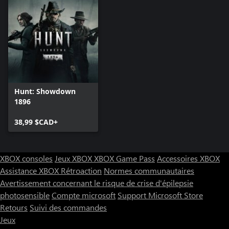
Hunt: Showdown
1896
38,99 $CAD+
XBOX consoles
Jeux XBOX
XBOX Game Pass
Accessoires XBOX
Assistance XBOX
Rétroaction
Normes communautaires
Avertissement concernant le risque de crise d'épilepsie
photosensible
Compte microsoft
Support Microsoft Store
Retours
Suivi des commandes
Jeux