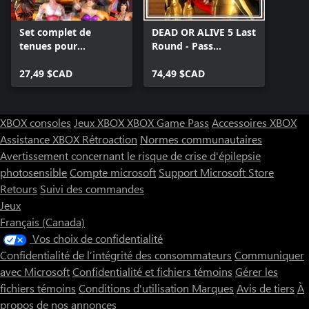
Set complet de
DEAD OR ALIVE 5 Last
tenues pour
Round - Pass
Halloween 2017
nouvelles tenues 7
27,49 $CAD
74,49 $CAD
XBOX consoles
Jeux XBOX
XBOX Game Pass
Accessoires XBOX
Assistance XBOX
Rétroaction
Normes communautaires
Avertissement concernant le risque de crise d'épilepsie
photosensible
Compte microsoft
Support Microsoft Store
Retours
Suivi des commandes
Jeux
Français (Canada)
Vos choix de confidentialité
Confidentialité de l’intégrité des consommateurs
Communiquer
avec Microsoft
Confidentialité et fichiers témoins
Gérer les
fichiers témoins
Conditions d'utilisation
Marques
Avis de tiers
À
propos de nos annonces