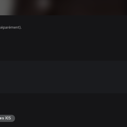
séparément).
es X|S