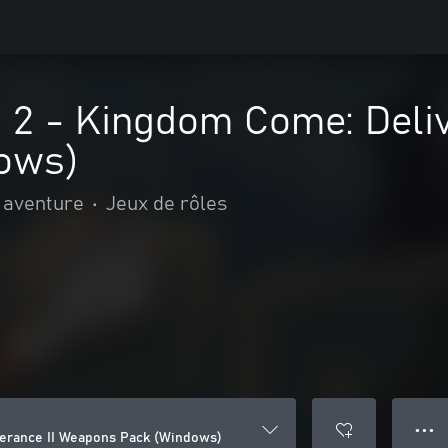
d 2 - Kingdom Come: Deli
ows)
t aventure
•
Jeux de rôles
● ● ●
verance II Weapons Pack (Windows)