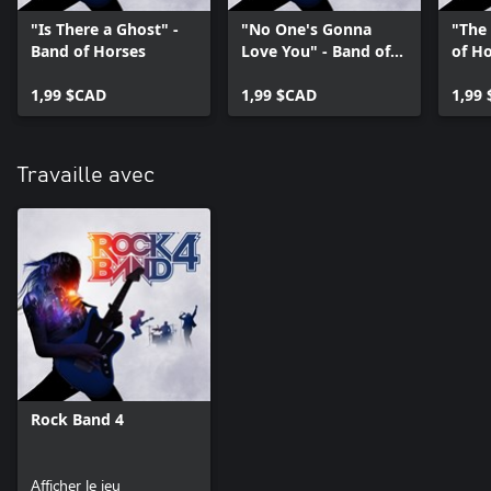
"Is There a Ghost" -
"No One's Gonna
"The 
Band of Horses
Love You" - Band of
of H
Horses
1,99 $CAD
1,99 $CAD
1,99
Travaille avec
Rock Band 4
Afficher le jeu