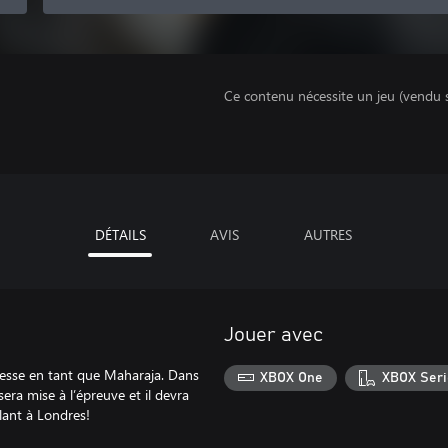
Ce contenu nécessite un jeu (vendu 
DÉTAILS
AVIS
AUTRES
Jouer avec
înesse en tant que Maharaja. Dans
XBOX One
XBOX Seri
sera mise à l’épreuve et il devra
lant à Londres!