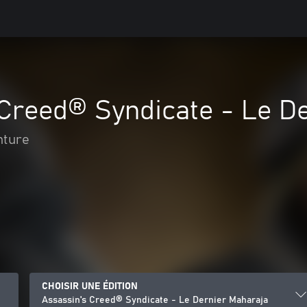
Creed® Syndicate - Le D
nture
CHOISIR UNE ÉDITION
Assassin's Creed® Syndicate - Le Dernier Maharaja