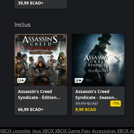
39,99 $CAD+
Inclus
Assassin's Creed
Assassin's Creed
Syndicate - Édition
Syndicate - Season
Gold
Pass
39,99 $CAD
-75%
66,99 $CAD+
9,99 $CAD
XBOX consoles
Jeux XBOX
XBOX Game Pass
Accessoires XBOX
A