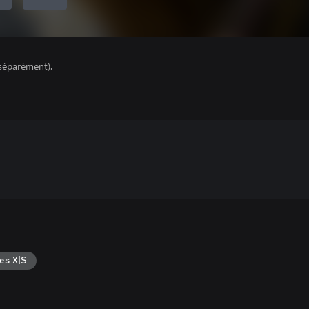
séparément).
es X|S