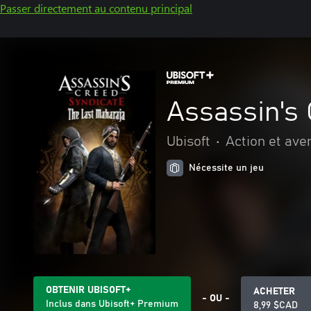
Passer directement au contenu principal
Assassin's 
Ubisoft
•
Action et ave
Nécessite un jeu
OBTENIR UBISOFT+
ACHETER
- OU -
Inclus dans Ubisoft+ Premium
8,99 $CAD