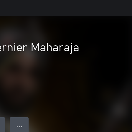
ernier Maharaja
● ● ●